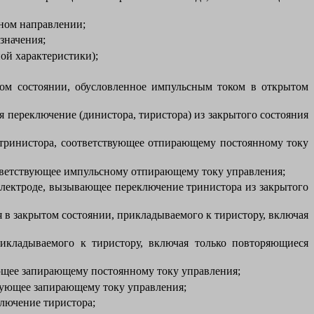
тном направлении;
значения;
ой характеристики);
том состоянии, обусловленное импульсным током в открытом
 переключение (динистора, тиристора) из закрытого состояния
тринистора, соответствующее отпирающему постоянному току
тветствующее импульсному отпирающему току управления;
лектроде, вызывающее переключение тринистора из закрытого
 в закрытом состоянии, прикладываемого к тиристору, включая
икладываемого к тиристору, включая только повторяющиеся
ющее запирающему постоянному току управления;
вующее запирающему току управления;
лючение тиристора;