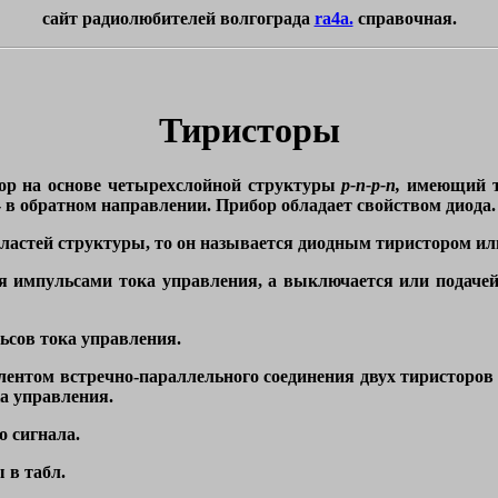
сайт радиолюбителей волгограда
ra4a.
справочная.
Тиристоры
р на основе четырехслойной структуры
р-n-р-n,
имеющий 
 в обратном направлении. Прибор обладает свойством диода.
ластей структуры, то он называется диодным тиристором ил
ся импульсами тока управления, а выключается или подач
льсов
тока
управления.
ентом встречно-параллельного соединения двух тиристоров и
а управления.
 сигнала.
 в табл.