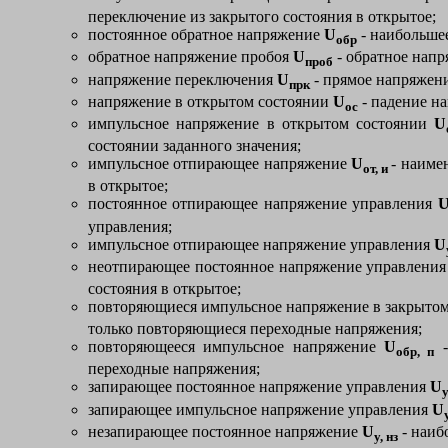
переключение из закрытого состояния в открытое;
постоянное обратное напряжение
U
- наибольше
обр
обратное напряжение пробоя
U
- обратное напр
проб
напряжение переключения
U
- прямое напряжени
прк
напряжение в открытом состоянии
U
- падение на
ос
импульсное напряжение в открытом состоянии
U
состоянии заданного значения;
импульсное отпирающее напряжение
U
- наиме
от, и
в открытое;
постоянное отпирающее напряжение управления
управления;
импульсное отпирающее напряжение управления
U
неотпирающее постоянное напряжение управлени
состояния в открытое;
повторяющиеся импульсное напряжение в закрыто
только повторяющиеся переходные напряжения;
повторяющееся импульсное напряжение
U
-
обр, п
переходные напряжения;
запирающее постоянное напряжение управления
U
у
запирающее импульсное напряжение управления
U
незапирающее постоянное напряжение
U
- наиб
у, нз