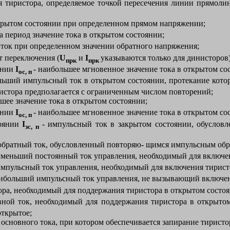
я тиристора, определяемое точкой пересечения линии прямоли
акрытом состоянии при определенном прямом напряжении;
за период значение тока в открытом состоянии;
 ток при определенном значении обратного напряжения;
нт переключения (
U
и
I
указываются только для динисторов)
прк
прк
янии
I
- наибольшее мгновенное значение тока в открытом со
ос, п
льший импульсный ток в открытом состоянии, протекание кото
ристора предполагается с ограниченным числом повторений;
ьшее значение тока в открытом состоянии;
янии
I
- наибольшее мгновенное значение тока в открытом со
ос, п
тоянии
I
- импульсный ток в закрытом состоянии, обусло
зс, п
 обратный ток, обусловленный повторяю- щимся импульсным об
именьший постоянный ток управления, необходимый для включени
мпульсный ток управления, необходимый для включения тирист
аибольший импульсный ток управления, не вызывающий включен
ора, необходимый для поддержания тиристора в открытом состоя
ной ток, необходимый для поддержания тиристора в открытом
открытое;
 основного тока, при котором обеспечивается запирание тирист