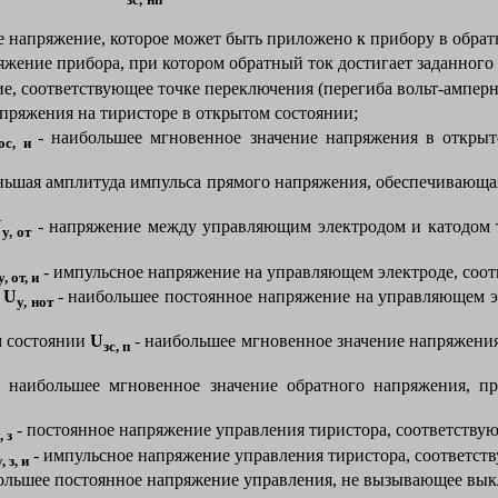
е напряжение, которое может быть приложено к прибору в обра
яжение прибора, при котором обратный ток достигает заданного 
е, соответствующее точке переключения (перегиба вольт-амперн
пряжения на тиристоре в открытом состоянии;
- наибольшее мгновенное значение напряжения в откры
ос, и
ньшая амплитуда импульса прямого напряжения, обеспечивающая
U
- напряжение между управляющим электродом и катодом 
у, от
- импульсное напряжение на управляющем электроде, соо
у, от, и
я
U
- наибольшее постоянное напряжение на управляющем э
у, нот
м состоянии
U
- наибольшее мгновенное значение напряжения
зс, п
 наибольшее мгновенное значение обратного напряжения, пр
- постоянное напряжение управления тиристора, соответству
, з
- импульсное напряжение управления тиристора, соответст
у, з, и
ольшее постоянное напряжение управления, не вызывающее вык