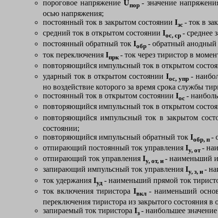
пороговое напряжение
U
- значение напряжени
пор
осью напряжения;
постоянный ток в закрытом состоянии
I
- ток в з
зс
средний ток в открытом состоянии
I
- среднее 
ос, ср
постоянный обратный ток
I
- обратный анодный
обр
ток переключения
I
- ток через тиристор в моме
прк
повторяющийся импульсный ток в открытом состо
ударный ток в открытом состоянии
I
- наибо
ос, упр
но воздействие которого за время срока службы ти
постоянный ток в открытом состоянии
I
- наибол
ос
повторяющийся импульсный ток в открытом состо
повторяющийся импульсный ток в закрытом сос
состоянии;
повторяющийся импульсный обратный ток
I
-
обр, п
отпирающий постоянный ток управления
I
- на
у, от
отпирающий ток управления
I
- наименьший и
у, от, и
запирающий импульсный ток управления
I
- н
у, з, и
ток удержания
I
- наименьший прямой ток тирист
уд
ток включения тиристора
I
- наименьший основ
вкл
переключения тиристора из закрытого состояния в 
запираемый ток тиристора
I
- наибольшее значение
з