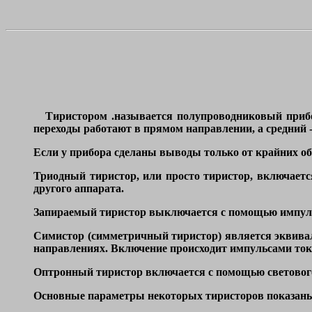
Тиристором .называется полупроводниковый прибо
переходы работают в прямом направлении, а средний -
Если у прибора сделаны выводы только от крайних об
Триодный тиристор, или просто тиристор, включает
другого аппарата.
Запираемый тиристор выключается с помощью импу
Симистор (симметричный тиристор) является эквивал
направлениях. Включение происходит импульсами ток
Оптронный тиристор включается с помощью светового
Основные параметры некоторых тиристоров показаны