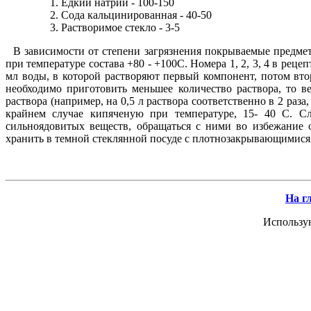
Едкий натрий - 100-150
Сода кальцинированная - 40-50
Растворимое стекло - 3-5
В зависимости от степени загрязнения покрываемые предмет
при температуре состава +80 - +100С. Hомера 1, 2, 3, 4 в рец
мл воды, в которой растворяют первый компонент, потом втор
необходимо приготовить меньшее количество раствора, то 
раствора (например, на 0,5 л раствора соответственно в 2 раза
крайнем случае кипяченую при температуре, 15- 40 С. С
сильноядовитых веществ, обращаться с ними во избежание
хранить в темной стеклянной посуде с плотнозакрывающимис
На г
Использу