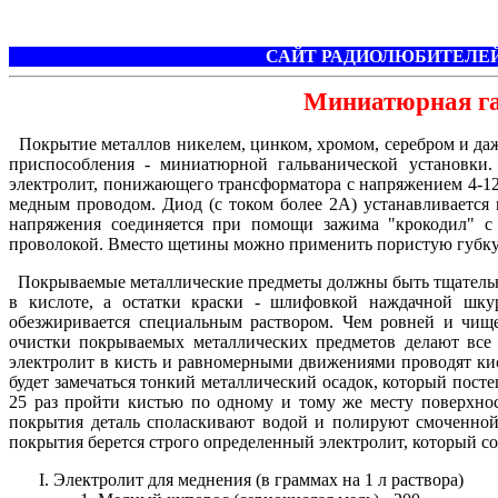
САЙТ РАДИОЛЮБИТЕЛЕЙ
Миниатюрная га
Покрытие металлов никелем, цинком, хромом, серебром и даж
приспособления - миниатюрной гальванической установки.
электролит, понижающего трансформатора с напряжением 4-12 
медным проводом. Диод (с током более 2А) устанавливается
напряжения соединяется при помощи зажима "крокодил" с
проволокой. Вместо щетины можно применить пористую губку
Покрываемые металлические предметы должны быть тщательно 
в кислоте, а остатки краски - шлифовкой наждачной шку
обезжиривается специальным раствором. Чем ровней и чище 
очистки покрываемых металлических предметов делают все 
электролит в кисть и равномерными движениями проводят кис
будет замечаться тонкий металлический осадок, который посте
25 раз пройти кистью по одному и тому же месту поверхнос
покрытия деталь споласкивают водой и полируют смоченной 
покрытия берется строго определенный электролит, который с
Электролит для меднения (в граммах на 1 л раствора)