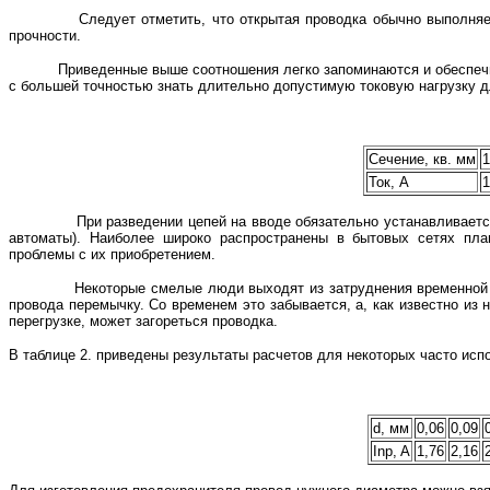
Следует отметить, что открытая проводка обычно выполняется п
прочности.
Приведенные выше соотношения легко запоминаются и обеспечиваю
с большей точностью знать длительно допустимую токовую нагрузку д
Сечение, кв. мм
1
Ток, А
1
При разведении цепей на вводе обязательно устанавливается об
автоматы). Наиболее широко распространены в бытовых сетях плав
проблемы с их приобретением.
Некоторые смелые люди выходят из затруднения временной замен
провода перемычку. Со временем это забывается, а, как известно из н
перегрузке, может загореться проводка.
В таблице 2. приведены результаты расчетов для некоторых часто ис
d, мм
0,06
0,09
Inp, A
1,76
2,16