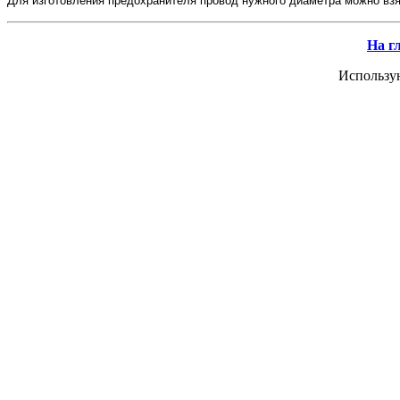
Для изготовления предохранителя провод нужного диаметра можно взя
На г
Использу