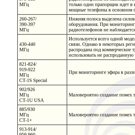
МГц
только один прапорщик идет в 
мощные телефоны в основном п
260-267/
Нижняя полоса выделена силово
390-397
оборудования. При мониторинге
МГц
радиотелефонов не наблюдается
Используется всего одной моде
430-440
связи. Однако в некоторых рег
МГц
распродана под коммерческие т
использовать не распроданную 
821-824/
919-922
При мониторинге эфира в разли
МГц
CT-1S Special
902/926
МГц
Маловероятно создание помех т.
CT-1U USA
885/930
МГц
Маловероятно создание помех т.
CT-1+
913-914/
959-960