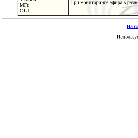
При мониторинге эфира в разли
МГц
CT-1
На г
Использу