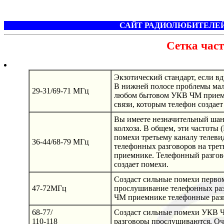
САЙТ РАДИОЛЮБИТЕЛЕЙ
Сетка час
Экзотический стандарт, если в
В нижней полосе проблемы мал
29-31/69-71 МГц
любом бытовом УКВ ЧМ приемни
связи, которым телефон создае
Вы имеете незначительный шанс
колхоза. В общем, эти частоты
помехи третьему каналу теле
36-44/68-79 МГц
телефонных разговоров на тре
приемнике. Телефонный разгово
создает помехи.
Создаст сильные помехи перв
47-72МГц
прослушивание телефонных раз
ЧМ приемнике телефонные раз
68-77/
Создаст сильные помехи УКВ 
110-118
разговоры прослушиваются. Оче