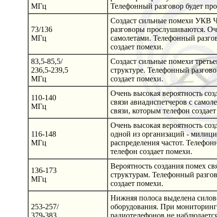
МГц
Телефонный разговор будет про
Создаст сильные помехи УКВ 
73/136
разговоры прослушиваются. Оче
МГц
самолетами. Телефонный разгов
создает помехи.
83,5-85,5/
Создаст сильные помехи третье
236,5-239,5
структуре. Телефонный разгово
МГц
создает помехи.
Очень высокая вероятность соз
110-140
связи авиадиспетчеров с самол
МГц
связи, которым телефон создает
Очень высокая вероятность соз
116-148
одной из организаций - милици
МГц
распределения частот. Телефон
телефон создает помехи.
Вероятность создания помех св
136-173
структурам. Телефонный разгов
МГц
создает помехи.
Нижняя полоса выделена силово
253-257/
оборудования. При мониторинге
379-383
радиотелефонов не наблюдается. 